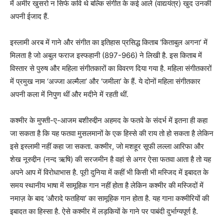
में अमीर खुसरो न सिर्फ कवि थे बल्कि संगीत के कई आले (वाद्ययंत्र) खुद उनकी
अपनी ईजाद हैं.
इस्लामी अरब में गाने और संगीत का इतिहास प्रसिद्ध किताब ‘किताबुल अगना’ में
मिलता है जो अबुल फराज इस्फहानी (897-966) ने लिखी है. इस किताब में
विस्तार से पुरुष और महिला संगीतकारों का विवरण दिया गया है. महिला संगीतकारों
में प्रमुख नाम ‘अज्जा अल्मैला’ और ‘जमीला’ के हैं. ये दोनों महिला संगीतकार
अपनी कला में निपुण थीं और मदीने में रहती थीं.
कश्मीर के मुफ्ती-ए-आजम बशीरुद्दीन अहमद के फतवे के संदर्भ में इतना ही कहा
जा सकता है कि यह फतवा मुसलमानों के एक हिस्से की राय तो हो सकता है लेकिन
इसे इस्लामी नहीं कहा जा सकता. कश्मीर, जो मशहूर सूफी लल्ला आरिफा और
शेख नूरुद्दीन (नन्द ऋषि) की सरजमीन है वहां से अगर ऐसा फतवा आता है तो यह
अपने आप में विरोधाभास है. पूरी दुनिया में कहीं भी किसी भी मस्जिद में इबादत के
समय स्थानीय भाषा में सामूहिक गान नहीं होता है लेकिन कश्मीर की मस्जिदों में
नमाज़ के बाद ‘औरादे फतहिया’ का सामूहिक गान होता है. यह गाना कश्मीरियों की
इबादत का हिस्सा है. ऐसे कश्मीर में लड़कियों के गाने पर पाबंदी दुर्भाग्यपूर्ण है.