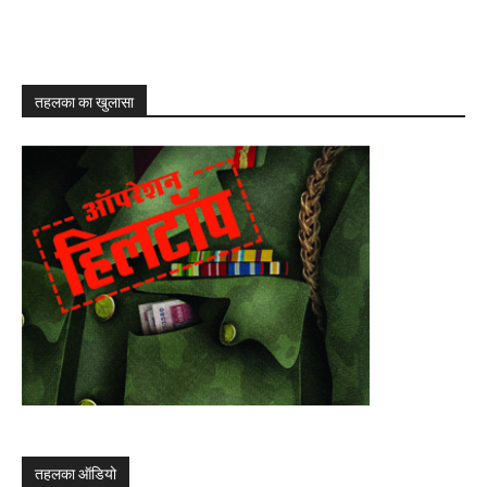
तहलका का खुलासा
तहलका ऑडियो