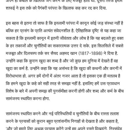
अपने ही कबीले के खिलाफ जंग करने के लिए मजबूर होता था. दूसरी तरफ इमाम
शाफई ने इस तर्क को पैगंबरी परंपरा के खिलाफ कह कर रद्द कर दिया.
इस बहस से इतना तो साफ है कि इस्लामी परंपरा में कानून कोई जड़ संस्था नहीं है
बल्कि हर प्रसंग के प्रति अत्यंत संवेदनशील है. ऐतिहासिक दृष्टि से यह कहा जा
सकता है कि इस्लामी कानून में इतनी जीवंतता और लोच है कि यह बदलते हुए वक्त
के हर तकाजों और चुनौतियों का सकारात्मक उत्तर दे सके. इस सिलसिले में सबसे
मजबूत और दिलचस्प तर्क सर सैयद अहमद खान (1817-1898) ने दिया है.
उन्होंने कहा कि कुरान खुदा का शब्द है और जो कुछ हम दुनिया में देखते हैं वह
खुदा का कर्म है. उन्होंने कहा कि यह असंभव है कि खुदा की कथनी और करनी में
विरोधाभास हो. अगर हमें दोनों में अंतर नजर आता है तो इसका एक ही मतलब है
कि हमने खुदा के कहे को सही तरह से समझा नहीं है. इसलिए हमें उस प्रावधान
विशेष के बारे में अपनी समझ की पुनर्समीक्षा करनी होगी और शब्द और कर्म के बीच
सामंजस्य स्थापित करना होगा.
सामंजस्य स्थापित करने और नई परिस्थितियों व चुनौतियों के बीच रास्ता तलाश
करने के प्रयासों को कुरान बहुत प्रशंसनीय निगाहों से देखता है और कहता है,
‘और जो हमारे लिए अथक प्रयास करेंगे उन्हें हम अपने रास्ते दिखाएंगे. निस्संदेह