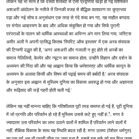
लेकिन यह भी सत्य है कि दसवीं शताब्दी से ऐसी प्रवृत्तियां खड़ी हो गईं विशेषकर
अशअरी आंदोलन के नतीजे में जिनकी वजह से बौद्धिक वातावरण पर कुप्रभाव
पड़ा और नई सोच व अनुसंधान एक तरह से गंदे शब्द बन गए. यह माहौल बगदाद
पर मंगोल आक्रमण के बाद और अधिक संकुचित हो गया और सिर्फ पुरानी
परंपराओं के पालन को धार्मिक आस्थाओं का अभिन्न अंग मान लिया गया. जस्टिस
अमीर अली ने अपनी प्रसिद्ध किताब ‘स्पिरिट ऑफ इस्लाम’ में एक अरब संपादक
की टिप्पणी उद्धृत की है, ‘अगर अशअरी और गजाली न हुए होते तो अरबों का
समाज गेलिलियो, केल्पेर और न्यूटन का समाज होता. उन्होंने विज्ञान और दर्शन के
अध्ययन की निंदा की और यह आह्वान किया कि धर्मशास्त्र और धार्मिक कानून के
अध्ययन के अलावा किसी और विषय की पढ़ाई समय की बर्बादी है.’ अरब संपादक
के अनुसार इस आह्वान से मुस्लिम दुनिया का विकास अवरुद्ध हो गया और अज्ञानता
और रूढ़िवाद की जड़ें गहरी होती चली गई.’
लेकिन यह नहीं मानना चाहिए कि गतिशीलता पूरी तरह समाप्त हो गई है. पूरी दुनिया
में जो प्रगति और परिवर्तन हो रहे हैं मुस्लिम उससे कटे हुए नहीं हंै. मगर वे
ज्यादातर उस परिवर्तन का लाभ उठाने वालों में शामिल हैं परिवर्तन लाने वालों में
नहीं. शैक्षिक विकास के साथ यह स्थिति बदल रही है. मगर उलमा (पेशेवर धर्मगुरु)
का एक वर्ग अब भी पुरानी लीक पर जमा हुआ है. इससे इस तर्क को बल मिल जाता